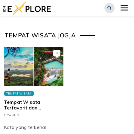
TEMPAT WISATA JOGJA
0
TEMPAT WISATA
Tempat Wisata
Terfavorit dan
Instagramable di
7 TAHUN
Yogyakarta
Kota yang terkenal