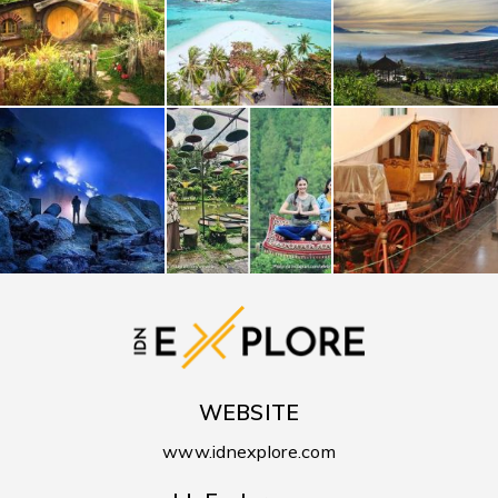
WEBSITE
www.idnexplore.com