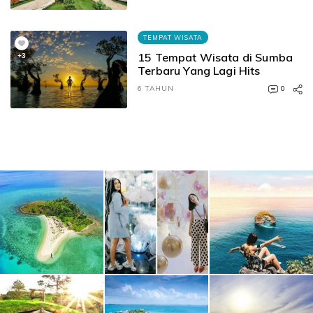
TEMPAT WISATA
15 Tempat Wisata di Sumba
+3
Terbaru Yang Lagi Hits
6 TAHUN
0