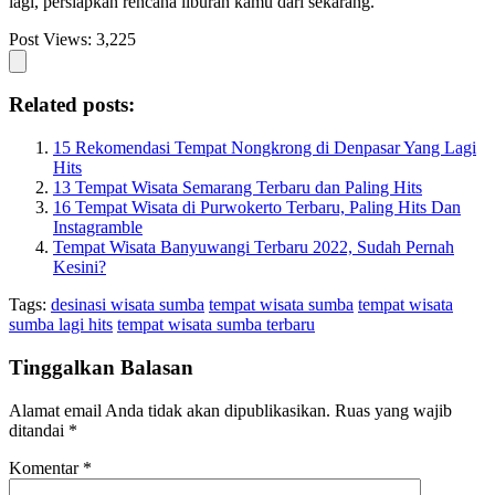
lagi, persiapkan rencana liburan kamu dari sekarang.
Post Views:
3,225
Related posts:
15 Rekomendasi Tempat Nongkrong di Denpasar Yang Lagi
Hits
13 Tempat Wisata Semarang Terbaru dan Paling Hits
16 Tempat Wisata di Purwokerto Terbaru, Paling Hits Dan
Instagramble
Tempat Wisata Banyuwangi Terbaru 2022, Sudah Pernah
Kesini?
Tags:
desinasi wisata sumba
tempat wisata sumba
tempat wisata
sumba lagi hits
tempat wisata sumba terbaru
Tinggalkan Balasan
Alamat email Anda tidak akan dipublikasikan.
Ruas yang wajib
ditandai
*
Komentar
*