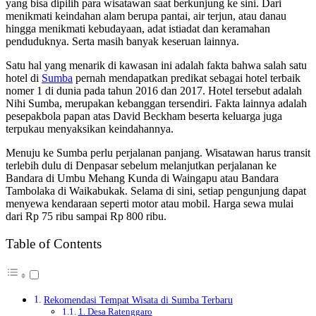
yang bisa dipilih para wisatawan saat berkunjung ke sini. Dari
menikmati keindahan alam berupa pantai, air terjun, atau danau
hingga menikmati kebudayaan, adat istiadat dan keramahan
penduduknya. Serta masih banyak keseruan lainnya.
Satu hal yang menarik di kawasan ini adalah fakta bahwa salah satu
hotel di
Sumba
pernah mendapatkan predikat sebagai hotel terbaik
nomer 1 di dunia pada tahun 2016 dan 2017. Hotel tersebut adalah
Nihi Sumba, merupakan kebanggan tersendiri. Fakta lainnya adalah
pesepakbola papan atas David Beckham beserta keluarga juga
terpukau menyaksikan keindahannya.
Menuju ke Sumba perlu perjalanan panjang. Wisatawan harus transit
terlebih dulu di Denpasar sebelum melanjutkan perjalanan ke
Bandara di Umbu Mehang Kunda di Waingapu atau Bandara
Tambolaka di Waikabukak. Selama di sini, setiap pengunjung dapat
menyewa kendaraan seperti motor atau mobil. Harga sewa mulai
dari Rp 75 ribu sampai Rp 800 ribu.
Table of Contents
Rekomendasi Tempat Wisata di Sumba Terbaru
1. Desa Ratenggaro