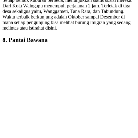
Setiap bentuk kuburan berbeda, menunjukkan status sosial mereka.
Dari Kota Waingapu menempuh perjalanan 2 jam. Terletak di tiga
desa sekaligus yaitu, Wanggameti, Tana Rara, dan Tabundung.
Waktu terbaik berkunjung adalah Oktober sampai Desember di
mana setiap pengunjung bisa melihat burung imigran yang sedang
melintas atau istirahat disini.
8. Pantai Bawana