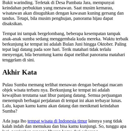
Bukit warinding. Terletak di Desa Pambata Jara, mempunyai
keindahan perbukitan yang menawan. Saat musim kemarau,
wisatawan akan disuguhkan dengan kawasan kuning gersang dan
tandus. Tetapi, bila musim penghujan, panorama hijau dapat
disaksikan.
Tempat ini tampak bergelombang, beberapa kesempatan tampak
anak-anak sumba sedang menggembala kuda mereka. Waktu terbaik
berkunjung ke tempat ini adalah Bulan Juni hingga Oktober. Paling
tepat lagi datang pada sore hari. Terik matahari tidak terlalu
menyengat, bila beruntung kamu dapat melihat panorama matahari
tenggelam di sini.
Akhir Kata
Pulau Sumba memang terlihat menawan dengan berbagai macam
objek wisata terbaru nya. Berkunjung ke tempat ini adalah
kewajiban terutama saat libur panjang datang. Semua perjuangan
menempuh berbagai perjalanan di tempat ini akan terbayar lunas.
Lalu, kapan kamu kamu akan datang dan menikmati keindahan
Sumba?
Ada juga lho
tempat wisata di Indonesia timur
lainnya yang tidak
kalah indah dan memukau dan bisa kamu kunjungi. So, tunggu apa