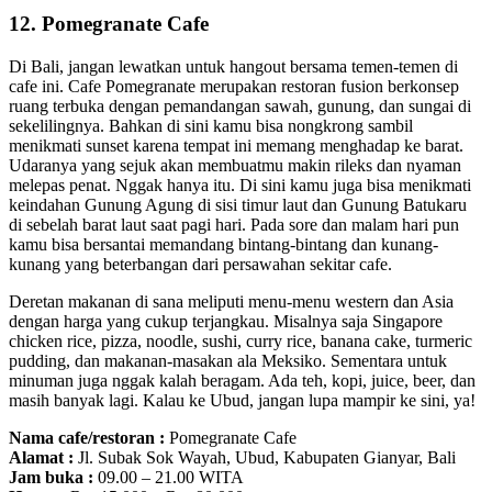
12. Pomegranate Cafe
Di Bali, jangan lewatkan untuk hangout bersama temen-temen di
cafe ini. Cafe Pomegranate merupakan restoran fusion berkonsep
ruang terbuka dengan pemandangan sawah, gunung, dan sungai di
sekelilingnya. Bahkan di sini kamu bisa nongkrong sambil
menikmati sunset karena tempat ini memang menghadap ke barat.
Udaranya yang sejuk akan membuatmu makin rileks dan nyaman
melepas penat. Nggak hanya itu. Di sini kamu juga bisa menikmati
keindahan Gunung Agung di sisi timur laut dan Gunung Batukaru
di sebelah barat laut saat pagi hari. Pada sore dan malam hari pun
kamu bisa bersantai memandang bintang-bintang dan kunang-
kunang yang beterbangan dari persawahan sekitar cafe.
Deretan makanan di sana meliputi menu-menu western dan Asia
dengan harga yang cukup terjangkau. Misalnya saja Singapore
chicken rice, pizza, noodle, sushi, curry rice, banana cake, turmeric
pudding, dan makanan-masakan ala Meksiko. Sementara untuk
minuman juga nggak kalah beragam. Ada teh, kopi, juice, beer, dan
masih banyak lagi. Kalau ke Ubud, jangan lupa mampir ke sini, ya!
Nama cafe/restoran :
Pomegranate Cafe
Alamat :
Jl. Subak Sok Wayah, Ubud, Kabupaten Gianyar, Bali
Jam buka :
09.00 – 21.00 WITA