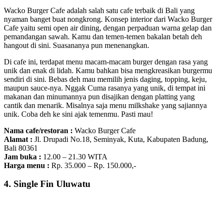
Wacko Burger Cafe adalah salah satu cafe terbaik di Bali yang
nyaman banget buat nongkrong. Konsep interior dari Wacko Burger
Cafe yaitu semi open air dining, dengan perpaduan warna gelap dan
pemandangan sawah. Kamu dan temen-temen bakalan betah deh
hangout di sini. Suasananya pun menenangkan.
Di cafe ini, terdapat menu macam-macam burger dengan rasa yang
unik dan enak di lidah. Kamu bahkan bisa mengkreasikan burgermu
sendiri di sini. Bebas deh mau memilih jenis daging, topping, keju,
maupun sauce-nya. Nggak Cuma rasanya yang unik, di tempat ini
makanan dan minumannya pun disajikan dengan platting yang
cantik dan menarik. Misalnya saja menu milkshake yang sajiannya
unik. Coba deh ke sini ajak temenmu. Pasti mau!
Nama cafe/restoran :
Wacko Burger Cafe
Alamat :
Jl. Drupadi No.18, Seminyak, Kuta, Kabupaten Badung,
Bali 80361
Jam buka :
12.00 – 21.30 WITA
Harga menu :
Rp. 35.000 – Rp. 150.000,-
4. Single Fin Uluwatu