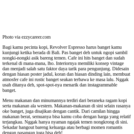
Photo via ezzycareer.com
Bagi kamu pecinta kopi, Revolver Espresso harus banget kamu
kunjungi ketika berada di Bali. Pas banget deh untuk ngopi sambil
nongki-nongki asik bareng temen. Cafe ini hits banget dan sudah
terkenal di mana-mana, lho. Interiornya memiliki konsep vintage
dan menjadi salah satu faktor daya tarik para pengunjung. Didesain
dengan hiasan poster jadul, koran dan hiasan dinding lain, membuat
atmosfer cafe ini rustic banget seakan terbawa ke masa lalu. Nggak
usah ditanya deh, spot-spot-nya menarik dan instagrammable
banget.
Menu makanan dan minumannya terdiri dari beraneka ragam kopi
serta makanan ala western. Makanan-makanan di sini selain rasanya
oke banget, juga disajikan dengan cantik. Dari camilan hingga
makanan berat, semuanya bisa kamu coba dengan harga yang relatif
terjangkau. Nggak hanya nyaman ngajak temen nongkrong di sini.
Sekadar hangout bareng keluarga atau berbagi momen romantis
dengan pasangan juga bisa deh!