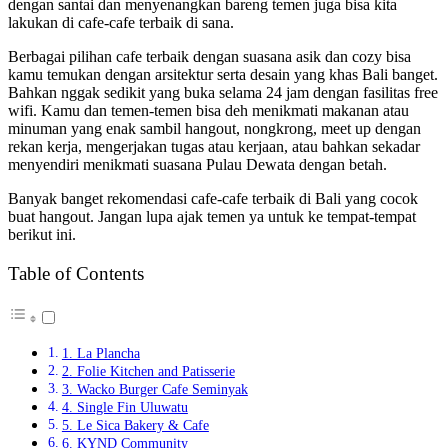
dengan santai dan menyenangkan bareng temen juga bisa kita
lakukan di cafe-cafe terbaik di sana.
Berbagai pilihan cafe terbaik dengan suasana asik dan cozy bisa
kamu temukan dengan arsitektur serta desain yang khas Bali banget.
Bahkan nggak sedikit yang buka selama 24 jam dengan fasilitas free
wifi. Kamu dan temen-temen bisa deh menikmati makanan atau
minuman yang enak sambil hangout, nongkrong, meet up dengan
rekan kerja, mengerjakan tugas atau kerjaan, atau bahkan sekadar
menyendiri menikmati suasana Pulau Dewata dengan betah.
Banyak banget rekomendasi cafe-cafe terbaik di Bali yang cocok
buat hangout. Jangan lupa ajak temen ya untuk ke tempat-tempat
berikut ini.
Table of Contents
1. La Plancha
2. Folie Kitchen and Patisserie
3. Wacko Burger Cafe Seminyak
4. Single Fin Uluwatu
5. Le Sica Bakery & Cafe
6. KYND Community