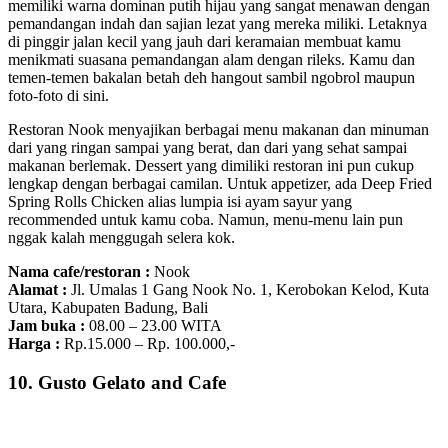
memiliki warna dominan putih hijau yang sangat menawan dengan
pemandangan indah dan sajian lezat yang mereka miliki. Letaknya
di pinggir jalan kecil yang jauh dari keramaian membuat kamu
menikmati suasana pemandangan alam dengan rileks. Kamu dan
temen-temen bakalan betah deh hangout sambil ngobrol maupun
foto-foto di sini.
Restoran Nook menyajikan berbagai menu makanan dan minuman
dari yang ringan sampai yang berat, dan dari yang sehat sampai
makanan berlemak. Dessert yang dimiliki restoran ini pun cukup
lengkap dengan berbagai camilan. Untuk appetizer, ada Deep Fried
Spring Rolls Chicken alias lumpia isi ayam sayur yang
recommended untuk kamu coba. Namun, menu-menu lain pun
nggak kalah menggugah selera kok.
Nama cafe/restoran :
Nook
Alamat :
Jl. Umalas 1 Gang Nook No. 1, Kerobokan Kelod, Kuta
Utara, Kabupaten Badung, Bali
Jam buka :
08.00 – 23.00 WITA
Harga :
Rp.15.000 – Rp. 100.000,-
10. Gusto Gelato and Cafe