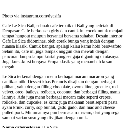
Photo via instagram.com/dyasifa
Cafe Le Sica Bali, sebuah cafe terbaik di Bali yang terletak di
Denpasar. Cafe berkonsep girly dan cantik ini cocok untuk menjadi
tempat hangout maupun bersantai bersama sahabat. Desain interior
Cafe Le Sica didominasi oleh corak bunga yang indah dengan
nuansa klasik. Cantik banget, apalagi kalau kamu hobi berswafoto.
Selain itu, cafe ini juga tampak anggun dan mewah dengan
pancaran lampu-lampu kristal yang sengaja digantung di atasnya.
Juga kursi-kursi bergaya Eropa klasik yang menambah kesan
megah.
Le Sica terkenal dengan menu berbagai macam macaron yang
cantik-cantik. Dessert khas Perancis disajikan dengan berbagai
pilihan, yaitu dengan filling chocolate, ovomaltine, greentea, red
velvet, oreo, baileys, redbean, coconut, dan berbagai filling manis
lainnya. Ada juga menu berbagai macam cake seperti crepes,
rollcake, dan cupcake; es krim; juga makanan berat seperti pasta,
ayam kriuk, curry, sop buntut, gado-gado, dan mac and cheese
pulled pork. Minumannya pun bermacam-macam, dari yang segar
sampai varian susu yang disajikan dengan unik.
Nama cafe/restoran :
Le Sica