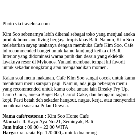
Photo via traveloka.com
Kim Soo sebenarnya lebih dikenal sebagai toko yang menjual aneka
produk home and living bergaya tropis khas Bali. Namun, Kim Soo
melebarkan sayap usahanya dengan membuka Cafe Kim Soo. Cafe
ini recommended banget untuk kamu kunjungi ketika di Bali.
Interior yang didominasi warna putih dan desain yang eklektik
layaknya resor di Mykonos, Yunani membuat tempat ini favorit
untuk sekadar nongkrong atau mengabadikan momen.
Kalau soal menu makanan, Cafe Kim Soo sangat cocok untuk kamu
menikmati menu sarapan pagi. Namun, ada juga beberapa menu
yang recommended untuk kamu coba antara lain Breaky Fry Up,
Lamb Curry, aneka Bagel Bar, Carrot Cake, dan beragam ragam
kopi. Pasti betah deh sekadar hangout, nugas, kerja, atau menyendiri
menikmati suasana Pulau Dewata.
Nama cafe/restoran :
Kim Soo Home Cafe
Alamat :
Jl. Kayu Aya No.21, Seminyak, Bali
Jam buka :
09.00 – 22.00 WITA
Harga :
rata-rata Rp. 120.000,- untuk dua orang