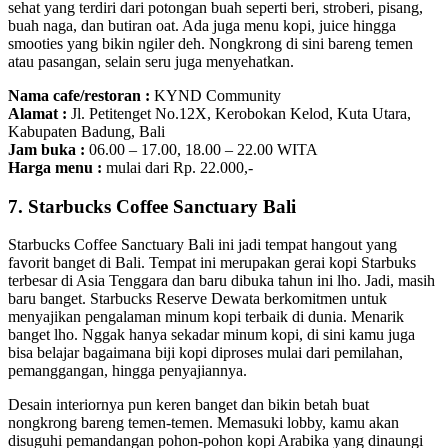
sehat yang terdiri dari potongan buah seperti beri, stroberi, pisang,
buah naga, dan butiran oat. Ada juga menu kopi, juice hingga
smooties yang bikin ngiler deh. Nongkrong di sini bareng temen
atau pasangan, selain seru juga menyehatkan.
Nama cafe/restoran :
KYND Community
Alamat :
Jl. Petitenget No.12X, Kerobokan Kelod, Kuta Utara,
Kabupaten Badung, Bali
Jam buka :
06.00 – 17.00, 18.00 – 22.00 WITA
Harga menu :
mulai dari Rp. 22.000,-
7. Starbucks Coffee Sanctuary Bali
Starbucks Coffee Sanctuary Bali ini jadi tempat hangout yang
favorit banget di Bali. Tempat ini merupakan gerai kopi Starbuks
terbesar di Asia Tenggara dan baru dibuka tahun ini lho. Jadi, masih
baru banget. Starbucks Reserve Dewata berkomitmen untuk
menyajikan pengalaman minum kopi terbaik di dunia. Menarik
banget lho. Nggak hanya sekadar minum kopi, di sini kamu juga
bisa belajar bagaimana biji kopi diproses mulai dari pemilahan,
pemanggangan, hingga penyajiannya.
Desain interiornya pun keren banget dan bikin betah buat
nongkrong bareng temen-temen. Memasuki lobby, kamu akan
disuguhi pemandangan pohon-pohon kopi Arabika yang dinaungi