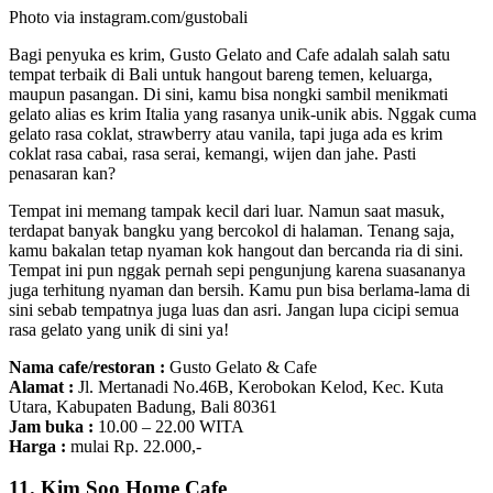
Photo via instagram.com/gustobali
Bagi penyuka es krim, Gusto Gelato and Cafe adalah salah satu
tempat terbaik di Bali untuk hangout bareng temen, keluarga,
maupun pasangan. Di sini, kamu bisa nongki sambil menikmati
gelato alias es krim Italia yang rasanya unik-unik abis. Nggak cuma
gelato rasa coklat, strawberry atau vanila, tapi juga ada es krim
coklat rasa cabai, rasa serai, kemangi, wijen dan jahe. Pasti
penasaran kan?
Tempat ini memang tampak kecil dari luar. Namun saat masuk,
terdapat banyak bangku yang bercokol di halaman. Tenang saja,
kamu bakalan tetap nyaman kok hangout dan bercanda ria di sini.
Tempat ini pun nggak pernah sepi pengunjung karena suasananya
juga terhitung nyaman dan bersih. Kamu pun bisa berlama-lama di
sini sebab tempatnya juga luas dan asri. Jangan lupa cicipi semua
rasa gelato yang unik di sini ya!
Nama cafe/restoran :
Gusto Gelato & Cafe
Alamat :
Jl. Mertanadi No.46B, Kerobokan Kelod, Kec. Kuta
Utara, Kabupaten Badung, Bali 80361
Jam buka :
10.00 – 22.00 WITA
Harga :
mulai Rp. 22.000,-
11. Kim Soo Home Cafe