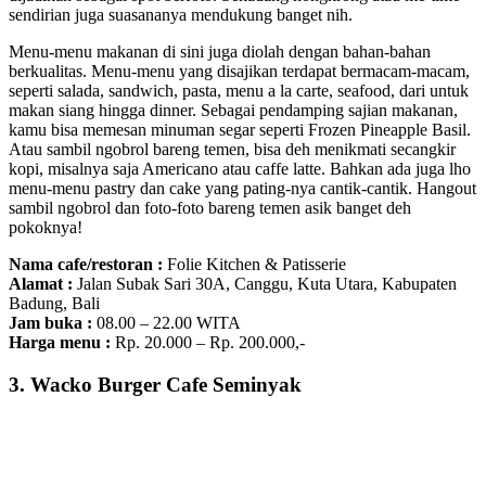
sendirian juga suasananya mendukung banget nih.
Menu-menu makanan di sini juga diolah dengan bahan-bahan
berkualitas. Menu-menu yang disajikan terdapat bermacam-macam,
seperti salada, sandwich, pasta, menu a la carte, seafood, dari untuk
makan siang hingga dinner. Sebagai pendamping sajian makanan,
kamu bisa memesan minuman segar seperti Frozen Pineapple Basil.
Atau sambil ngobrol bareng temen, bisa deh menikmati secangkir
kopi, misalnya saja Americano atau caffe latte. Bahkan ada juga lho
menu-menu pastry dan cake yang pating-nya cantik-cantik. Hangout
sambil ngobrol dan foto-foto bareng temen asik banget deh
pokoknya!
Nama cafe/restoran :
Folie Kitchen & Patisserie
Alamat :
Jalan Subak Sari 30A, Canggu, Kuta Utara, Kabupaten
Badung, Bali
Jam buka :
08.00 – 22.00 WITA
Harga menu :
Rp. 20.000 – Rp. 200.000,-
3. Wacko Burger Cafe Seminyak