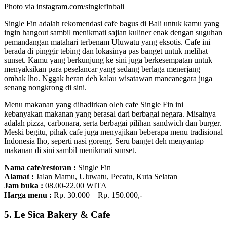
Photo via instagram.com/singlefinbali
Single Fin adalah rekomendasi cafe bagus di Bali untuk kamu yang
ingin hangout sambil menikmati sajian kuliner enak dengan suguhan
pemandangan matahari terbenam Uluwatu yang eksotis. Cafe ini
berada di pinggir tebing dan lokasinya pas banget untuk melihat
sunset. Kamu yang berkunjung ke sini juga berkesempatan untuk
menyaksikan para peselancar yang sedang berlaga menerjang
ombak lho. Nggak heran deh kalau wisatawan mancanegara juga
senang nongkrong di sini.
Menu makanan yang dihadirkan oleh cafe Single Fin ini
kebanyakan makanan yang berasal dari berbagai negara. Misalnya
adalah pizza, carbonara, serta berbagai pilihan sandwich dan burger.
Meski begitu, pihak cafe juga menyajikan beberapa menu tradisional
Indonesia lho, seperti nasi goreng. Seru banget deh menyantap
makanan di sini sambil menikmati sunset.
Nama cafe/restoran :
Single Fin
Alamat :
Jalan Mamu, Uluwatu, Pecatu, Kuta Selatan
Jam buka :
08.00-22.00 WITA
Harga menu :
Rp. 30.000 – Rp. 150.000,-
5. Le Sica Bakery & Cafe