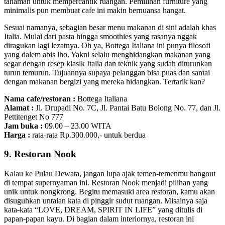
tanaman untuk mempercantik ruangan. Pemilihan furniture yang
minimalis pun membuat cafe ini makin bernuansa hangat.
Sesuai namanya, sebagian besar menu makanan di sini adalah khas
Italia. Mulai dari pasta hingga smoothies yang rasanya nggak
diragukan lagi lezatnya. Oh ya, Bottega Italiana ini punya filosofi
yang dalem abis lho. Yakni selalu menghidangkan makanan yang
segar dengan resep klasik Italia dan teknik yang sudah diturunkan
turun temurun. Tujuannya supaya pelanggan bisa puas dan santai
dengan makanan bergizi yang mereka hidangkan. Tertarik kan?
Nama cafe/restoran :
Bottega Italiana
Alamat :
Jl. Drupadi No. 7C, Jl. Pantai Batu Bolong No. 77, dan Jl.
Pettitenget No 777
Jam buka :
09.00 – 23.00 WITA
Harga :
rata-rata Rp.300.000,- untuk berdua
9. Restoran Nook
Kalau ke Pulau Dewata, jangan lupa ajak temen-temenmu hangout
di tempat supernyaman ini. Restoran Nook menjadi pilihan yang
unik untuk nongkrong. Begitu memasuki area restoran, kamu akan
disuguhkan untaian kata di pinggir sudut ruangan. Misalnya saja
kata-kata “LOVE, DREAM, SPIRIT IN LIFE” yang ditulis di
papan-papan kayu. Di bagian dalam interiornya, restoran ini