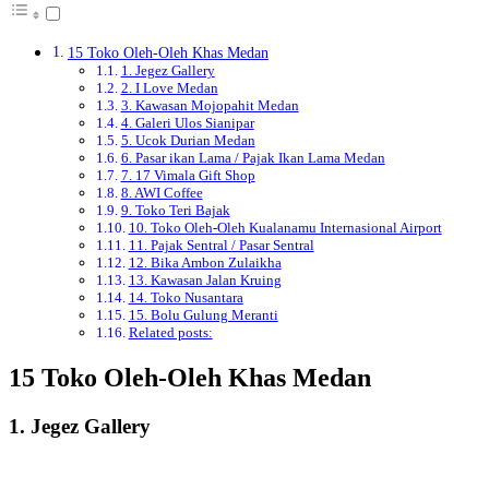
15 Toko Oleh-Oleh Khas Medan
1. Jegez Gallery
2. I Love Medan
3. Kawasan Mojopahit Medan
4. Galeri Ulos Sianipar
5. Ucok Durian Medan
6. Pasar ikan Lama / Pajak Ikan Lama Medan
7. 17 Vimala Gift Shop
8. AWI Coffee
9. Toko Teri Bajak
10. Toko Oleh-Oleh Kualanamu Internasional Airport
11. Pajak Sentral / Pasar Sentral
12. Bika Ambon Zulaikha
13. Kawasan Jalan Kruing
14. Toko Nusantara
15. Bolu Gulung Meranti
Related posts:
15 Toko Oleh-Oleh Khas Medan
1. Jegez Gallery