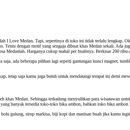
 I Love Medan. Tapi, sepertinya di toko ini tidak terlalu lengkap. O
s. Tentu dengan motif yang sengaja dibuat khas Medan sekali. Ada ju
sa Medanlah. Harganya cukup mahal per buahnya. Berkisar 200 ribu-an
 saja, ada beberapa pilihan lagi seperti gantungan kunci magnet, tum
engkap, tetap saja kamu juga butuh untuk mendatangi tempat ini dem
h khas Medan. Sehingga terkadang menyulitkan para wisatawan untuk 
yang banyak tersedia toko-toko bika ambon, bahkan toko bika ambon Zul
, bolu gulung, sirup markisa, biji kopi dan manisan buah jika kamu in