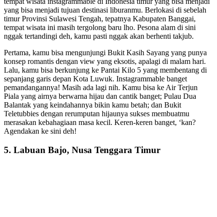
tempat wisata instagrammable di Indonesia timur yang bisa menjadi
yang bisa menjadi tujuan destinasi liburanmu. Berlokasi di sebelah
timur Provinsi Sulawesi Tengah, tepatnya Kabupaten Banggai,
tempat wisata ini masih tergolong baru lho. Pesona alam di sini
nggak tertandingi deh, kamu pasti nggak akan berhenti takjub.
Pertama, kamu bisa mengunjungi Bukit Kasih Sayang yang punya
konsep romantis dengan view yang eksotis, apalagi di malam hari.
Lalu, kamu bisa berkunjung ke Pantai Kilo 5 yang membentang di
sepanjang garis depan Kota Luwuk. Instagrammable banget
pemandangannya! Masih ada lagi nih. Kamu bisa ke Air Terjun
Piala yang airnya berwarna hijau dan cantik banget; Pulau Dua
Balantak yang keindahannya bikin kamu betah; dan Bukit
Teletubbies dengan rerumputan hijaunya sukses membuatmu
merasakan kebahagiaan masa kecil. Keren-keren banget, ‘kan?
Agendakan ke sini deh!
5. Labuan Bajo, Nusa Tenggara Timur