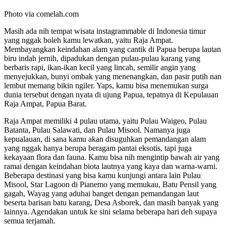
Photo via comelah.com
Masih ada nih tempat wisata instagrammable di Indonesia timur
yang nggak boleh kamu lewatkan, yaitu Raja Ampat.
Membayangkan keindahan alam yang cantik di Papua berupa lautan
biru indah jernih, dipadukan dengan pulau-pulau karang yang
berbaris rapi, ikan-ikan kecil yang lincah, semilir angin yang
menyejukkan, bunyi ombak yang menenangkan, dan pasir putih nan
lembut memang bikin ngiler. Yaps, kamu bisa menemukan surga
dunia tersebut dengan nyata di ujung Papua, tepatnya di Kepulauan
Raja Ampat, Papua Barat.
Raja Ampat memiliki 4 pulau utama, yaitu Pulau Waigeo, Pulau
Batanta, Pulau Salawati, dan Pulau Misool. Namanya juga
kepualauan, di sana kamu akan disuguhkan pemandangan alam
yang nggak hanya berupa beragam pantai eksotis, tapi juga
kekayaan flora dan fauna. Kamu bisa nih mengintip bawah air yang
ramai dengan keindahan biota lautnya yang kaya dan warna-warni.
Beberapa destinasi yang bisa kamu kunjungi antara lain Pulau
Misool, Star Lagoon di Pianemo yang memukau, Batu Pensil yang
gagah, Wayag yang aduhai banget dengan pemandangan laut
beserta barisan batu karang, Desa Asborek, dan masih banyak yang
lainnya. Agendakan untuk ke sini selama beberapa hari deh supaya
semua terjamah.