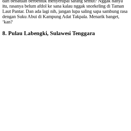
dari bebatuan berbentuk menyerupai sarang semut? Nggak hanya
itu, rasanya belum afdol ke sana kalau nggak snorkeling di Taman
Laut Pantar. Dan ada lagi nih, jangan lupa saling sapa sambung rasa
dengan Suku Abui di Kampung Adat Takpala. Menarik banget,
‘kan?
8. Pulau Labengki, Sulawesi Tenggara