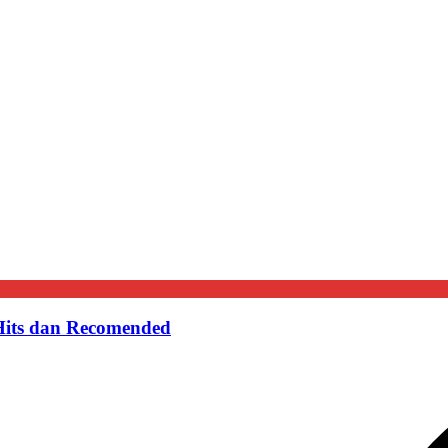
Hits dan Recomended