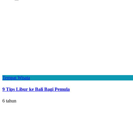
Tempat Wisata
9 Tips Libur ke Bali Bagi Pemula
6 tahun