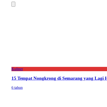
Kuliner
15 Tempat Nongkrong di Semarang yang Lagi 
6 tahun