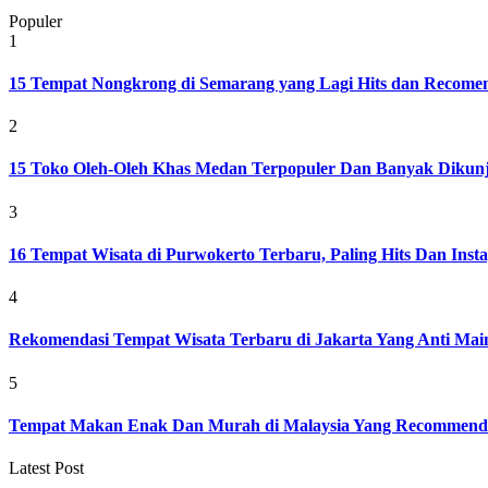
Populer
1
15 Tempat Nongkrong di Semarang yang Lagi Hits dan Recome
2
15 Toko Oleh-Oleh Khas Medan Terpopuler Dan Banyak Dikun
3
16 Tempat Wisata di Purwokerto Terbaru, Paling Hits Dan Inst
4
Rekomendasi Tempat Wisata Terbaru di Jakarta Yang Anti Mai
5
Tempat Makan Enak Dan Murah di Malaysia Yang Recommend
Latest Post