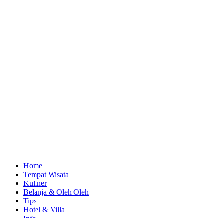
Home
Tempat Wisata
Kuliner
Belanja & Oleh Oleh
Tips
Hotel & Villa