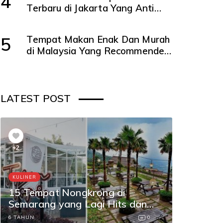
4
Terbaru di Jakarta Yang Anti
Mainstream
5
Tempat Makan Enak Dan Murah
di Malaysia Yang Recommended
Abis
LATEST POST
+2
KULINER
15 Tempat Nongkrong di
Semarang yang Lagi Hits dan
Recomended
6 TAHUN
0