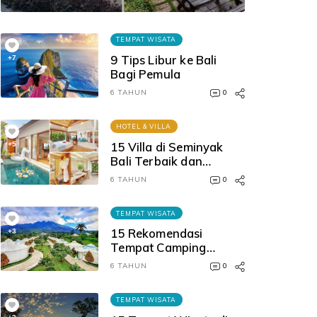
TEMPAT WISATA
9 Tips Libur ke Bali
+7
Bagi Pemula
6 TAHUN
0
HOTEL & VILLA
15 Villa di Seminyak
+5
Bali Terbaik dan
Recomended
6 TAHUN
0
TEMPAT WISATA
15 Rekomendasi
+3
Tempat Camping
Terbaik di Bogor Yang
6 TAHUN
0
Lagi Hits
TEMPAT WISATA