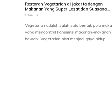
Restoran Vegetarian di Jakarta dengan
Makanan Yang Super Lezat dan Suasana
Cozy Buat Nongkrong
7 TAHUN
Vegetarian adalah salah satu bentuk pola mak
yang mengontrol konsumsi makanan-makanan
hewani. Vegetarian bisa menjadi gaya hidup
yang...