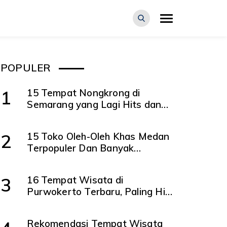
POPULER
1
15 Tempat Nongkrong di
Semarang yang Lagi Hits dan
Recomended
2
15 Toko Oleh-Oleh Khas Medan
Terpopuler Dan Banyak
Dikunjungi Wisatawan
3
16 Tempat Wisata di
Purwokerto Terbaru, Paling Hits
Dan Instagramble
Rekomendasi Tempat Wisata