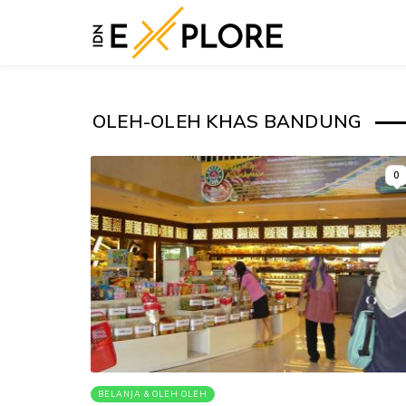
OLEH-OLEH KHAS BANDUNG
0
BELANJA & OLEH OLEH