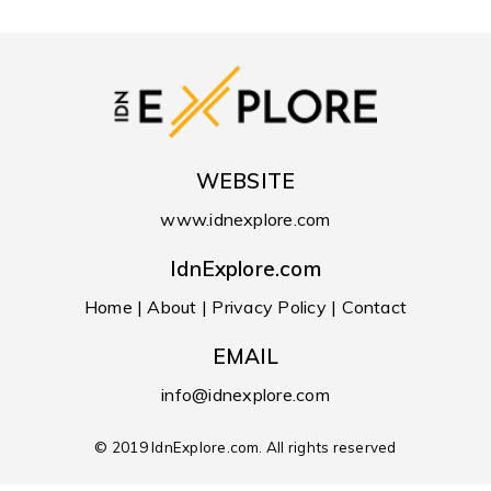
WEBSITE
www.idnexplore.com
IdnExplore.com
Home
|
About
|
Privacy Policy
|
Contact
EMAIL
info@idnexplore.com
© 2019 IdnExplore.com. All rights reserved