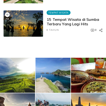
TEMPAT WISATA
15 Tempat Wisata di Sumba
+3
Terbaru Yang Lagi Hits
6 TAHUN
0