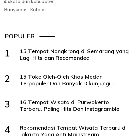
ibukota dari kabupaten
Banyumas. Kota ini
memang tidak setenar
kota lainnya yang ada di
Jawa Tengah,...
POPULER
1
15 Tempat Nongkrong di Semarang yang
Lagi Hits dan Recomended
2
15 Toko Oleh-Oleh Khas Medan
Terpopuler Dan Banyak Dikunjungi
Wisatawan
3
16 Tempat Wisata di Purwokerto
Terbaru, Paling Hits Dan Instagramble
4
Rekomendasi Tempat Wisata Terbaru di
Jakarta Yang Anti Mainstream