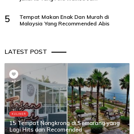
5
Tempat Makan Enak Dan Murah di
Malaysia Yang Recommended Abis
LATEST POST
+2
KULINER
15 Tempat Nongkrong di Semarang yang
Lagi Hits dan Recomended