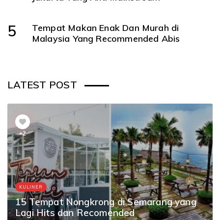
5
Tempat Makan Enak Dan Murah di
Malaysia Yang Recommended Abis
LATEST POST
+2
KULINER
15 Tempat Nongkrong di Semarang yang
Lagi Hits dan Recomended