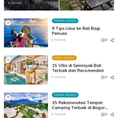
6 TAHUN
0
TEMPAT WISATA
9 Tips Libur ke Bali Bagi
+7
Pemula
6 TAHUN
0
HOTEL & VILLA
15 Villa di Seminyak Bali
+5
Terbaik dan Recomended
6 TAHUN
0
TEMPAT WISATA
15 Rekomendasi Tempat
+3
Camping Terbaik di Bogor
Yang Lagi Hits
6 TAHUN
0