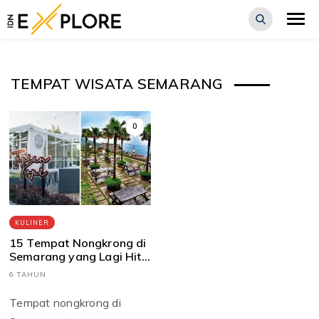
TEMPAT WISATA SEMARANG
0
KULINER
15 Tempat Nongkrong di
Semarang yang Lagi Hits
dan Recomended
6 TAHUN
Tempat nongkrong di