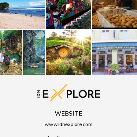
WEBSITE
www.idnexplore.com