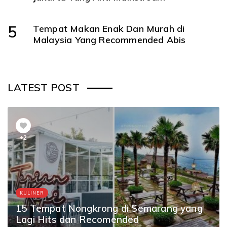
5
Tempat Makan Enak Dan Murah di
Malaysia Yang Recommended Abis
LATEST POST
+2
KULINER
15 Tempat Nongkrong di Semarang yang
Lagi Hits dan Recomended